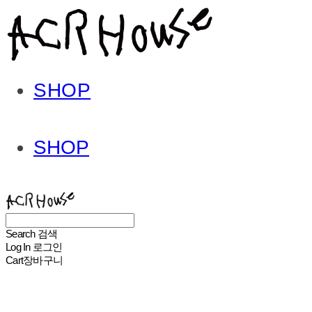
SHOP
SHOP
ACHROHOUSE
Search
검색
Log In
로그인
Cart
장바구니
ACHROHOUSE