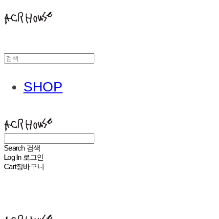
SHOP
ACHROHOUSE
Search
검색
Log In
로그인
Cart
장바구니
ACHROHOUSE