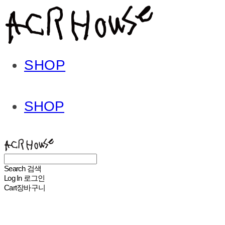
SHOP
SHOP
ACHROHOUSE
Search
검색
Log In
로그인
Cart
장바구니
ACHROHOUSE