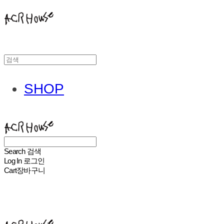
SHOP
ACHROHOUSE
Search
검색
Log In
로그인
Cart
장바구니
ACHROHOUSE