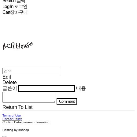
Search
검색
Log In
로그인
Cart
장바구니
ACHROHOUSE
Edit
Delete
글쓴이
내용
Comment
Return To List
Terms of Use
Privacy Policy
Confirm Entrepreneur Information
Hosting by sixshop