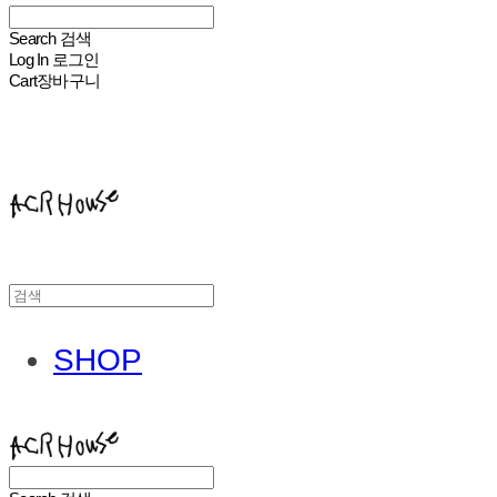
Search
검색
Log In
로그인
Cart
장바구니
ACHROHOUSE
SHOP
ACHROHOUSE