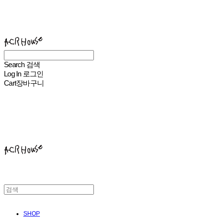
ACHROHOUSE
Search
검색
Log In
로그인
Cart
장바구니
ACHROHOUSE
SHOP