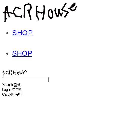
SHOP
SHOP
ACHROHOUSE
Search
검색
Log In
로그인
Cart
장바구니
ACHROHOUSE