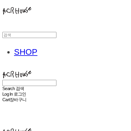
SHOP
ACHROHOUSE
Search
검색
Log In
로그인
Cart
장바구니
ACHROHOUSE