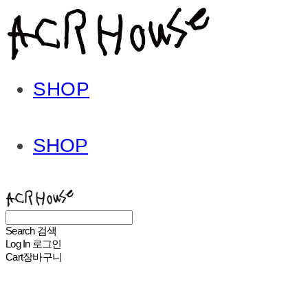
SHOP
SHOP
ACHROHOUSE
Search
검색
Log In
로그인
Cart
장바구니
ACHROHOUSE