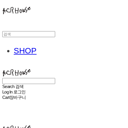
SHOP
ACHROHOUSE
Search
검색
Log In
로그인
Cart
장바구니
ACHROHOUSE