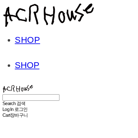
SHOP
SHOP
ACHROHOUSE
Search
검색
Log In
로그인
Cart
장바구니
ACHROHOUSE