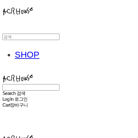
SHOP
ACHROHOUSE
Search
검색
Log In
로그인
Cart
장바구니
ACHROHOUSE